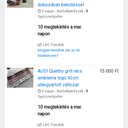
dobozában bekötéssel
3 napja - Autóalkatrészek -
Sajószentpéter
10 megtekintés a mai
napon
LXO Trendek
Hogyan kerülhet ide az én
hirdetésem?
AUDI Quattro grill rács
15 000 Ft
embléma logo 42cm
utángyártott változat
3 napja - Autóalkatrészek -
Sajószentpéter
10 megtekintés a mai
napon
LXO Trendek