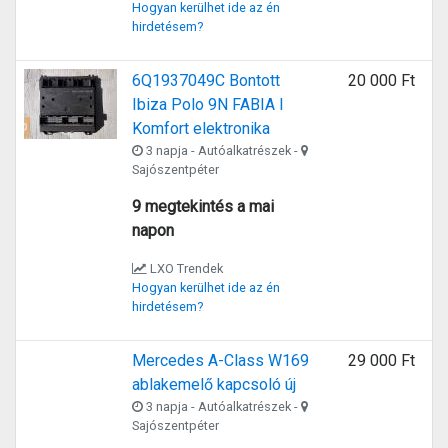
Hogyan kerülhet ide az én
hirdetésem?
6Q1937049C Bontott
20 000 Ft
Ibiza Polo 9N FABIA I
Komfort elektronika
3 napja - Autóalkatrészek -
Sajószentpéter
9 megtekintés a mai
napon
LXO Trendek
Hogyan kerülhet ide az én
hirdetésem?
Mercedes A-Class W169
29 000 Ft
ablakemelő kapcsoló új
3 napja - Autóalkatrészek -
Sajószentpéter