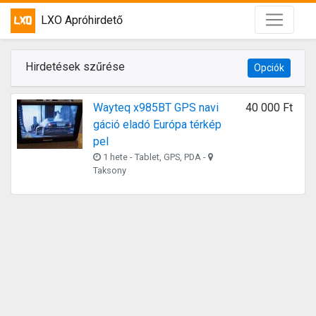
LXO Apróhirdető
Hirdetések szűrése
Opciók
Wayteq x985BT GPS navi
40 000 Ft
gáció eladó Európa térkép
pel
1 hete - Tablet, GPS, PDA -
Taksony