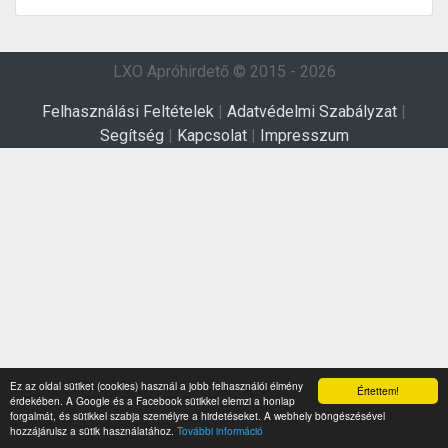
LXO Apróhirdető © 2015 - 2026
Felhasználási Feltételek
|
Adatvédelmi Szabályzat
|
Segítség
|
Kapcsolat
|
Impresszum
Ez az oldal sütiket (cookies) használ a jobb felhasználói élmény
Értettem!
érdekében. A Google és a Facebook sütikkel elemzi a honlap
forgalmát, és sütikkel szabja személyre a hirdetéseket. A webhely böngészésével
hozzájárulsz a sütik használatához.
További információ