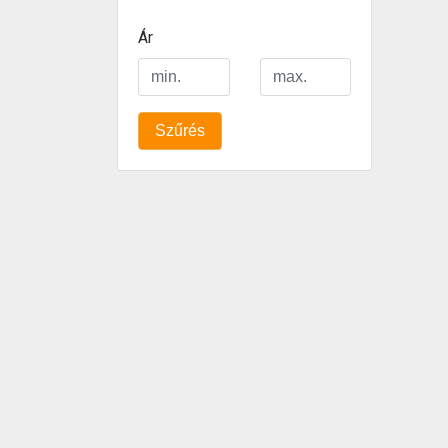
Ár
Szűrés