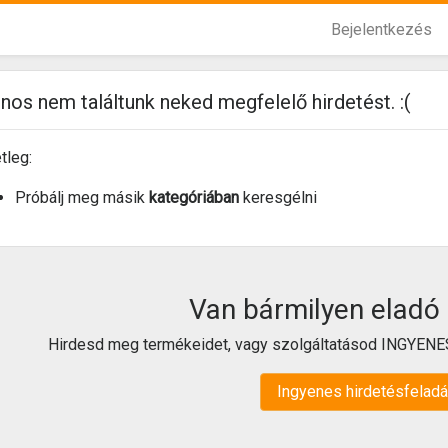
Bejelentkezés
jnos nem találtunk neked megfelelő hirdetést. :(
tleg:
Próbálj meg másik
kategóriában
keresgélni
Van bármilyen eladó
Hirdesd meg termékeidet, vagy szolgáltatásod INGYENE
Ingyenes hirdetésfelad