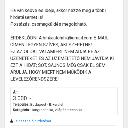
Ha van kedve és ideje, akkor nézze meg a többi
hirdetésemet is!
Postázás, csomagküldés megoldható.
ÉRDEKLŐDNI A hifikautohifik@gmail.com E-MAIL
CÍMEN LEGYEN SZÍVES, AKI SZERETNE!
EZ AZ OLDAL VALAMIÉRT NEM ADJA BE AZ
ÜZENETEKET ÉS AZ ÜZEMELTETŐ NEM JAVÍTJA KI
EZT A HIBÁT; SŐT, SAJNOS MÉG CSAK EL SEM
ÁRULJA, HOGY MIÉRT NEM MŰKÖDIK A
LEVELEZŐRENDSZERE!
Ár:
3 000
Ft
Település:
Budapest - II. kerület
Kategória:
Hangtechnika, világítástechnika
Felhasználó hirdetései