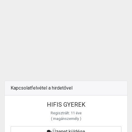
Kapcsolatfelvétel a hirdetővel
HIFIS GYEREK
Regisztrált: 11 éve
( magánszemély )
Üzenet küldése