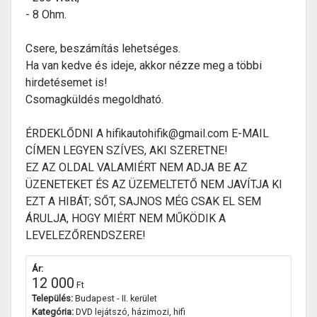
- 8 Ohm.
Csere, beszámítás lehetséges.
Ha van kedve és ideje, akkor nézze meg a többi
hirdetésemet is!
Csomagküldés megoldható.
ÉRDEKLŐDNI A hifikautohifik@gmail.com E-MAIL
CÍMEN LEGYEN SZÍVES, AKI SZERETNE!
EZ AZ OLDAL VALAMIÉRT NEM ADJA BE AZ
ÜZENETEKET ÉS AZ ÜZEMELTETŐ NEM JAVÍTJA KI
EZT A HIBÁT; SŐT, SAJNOS MÉG CSAK EL SEM
ÁRULJA, HOGY MIÉRT NEM MŰKÖDIK A
LEVELEZŐRENDSZERE!
Ár:
12 000
Ft
Település:
Budapest - II. kerület
Kategória:
DVD lejátszó, házimozi, hifi