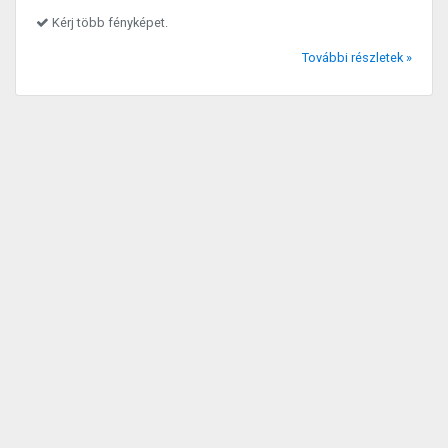
Kérj több fényképet.
További részletek »