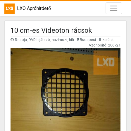
LXO Apróhirdető
10 cm-es Videoton rácsok
5 napja, DVD lejátszó, házimozi, hifi -
Budapest - II. kerület
Azonosító: 206721