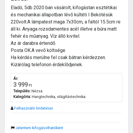
Eladó, 5db 2020 ban vásárolt, kifogástan esztétikai
és mechanikai állapotban lévő kültéti l Bekötésük
220volt.A lámpatest maga 7x30cm, a faltól 15.5cm re
áll ki. Anyaga rozsdamentes acél illetve a búra matt
fehér és műanyag. Víz álló kivitel.
Az ár darabra értendő.
Posta OK.A vevő költsége.
Ha kérdés merülne fel csak bátran kérdezzen.
Kizárólag telefonon érdeklődjenek.
Ár:
3 999
Ft
Település:
Nézsa
Kategória:
Hangtechnika, világítástechnika
Felhasználó hirdetései
Jelentem kifogásolhatóként