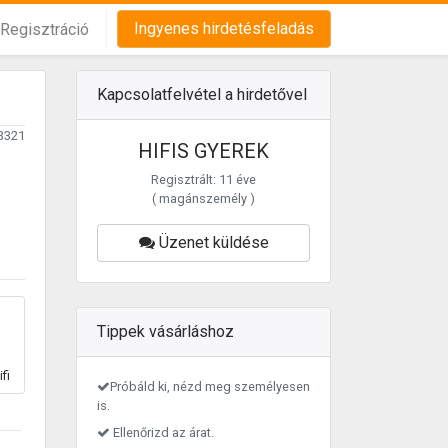
Ingyenes hirdetésfeladás
Regisztráció
Kapcsolatfelvétel a hirdetővel
3321
HIFIS GYEREK
Regisztrált: 11 éve
( magánszemély )
Üzenet küldése
Tippek vásárláshoz
fi
Próbáld ki, nézd meg személyesen
is.
Ellenőrizd az árat.