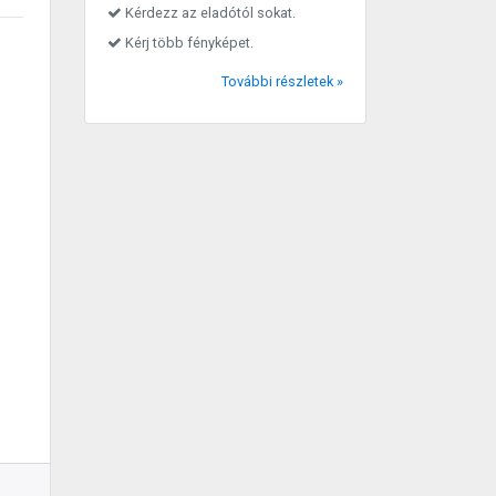
Kérdezz az eladótól sokat.
Kérj több fényképet.
További részletek »