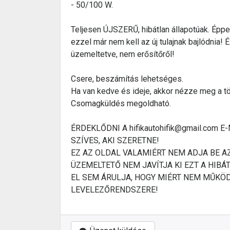
- 50/100 W.
Teljesen ÚJSZERŰ, hibátlan állapotúak. Éppen
ezzel már nem kell az új tulajnak bajlódnia! 
üzemeltetve, nem erősítőről!
Csere, beszámítás lehetséges.
Ha van kedve és ideje, akkor nézze meg a tö
Csomagküldés megoldható.
ÉRDEKLŐDNI A hifikautohifik@gmail.com 
SZÍVES, AKI SZERETNE!
EZ AZ OLDAL VALAMIÉRT NEM ADJA BE A
ÜZEMELTETŐ NEM JAVÍTJA KI EZT A HIBÁ
EL SEM ÁRULJA, HOGY MIÉRT NEM MŰKÖD
LEVELEZŐRENDSZERE!