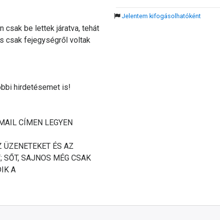
Jelentem kifogásolhatóként
 csak be lettek járatva, tehát
És csak fejegységről voltak
bbi hirdetésemet is!
E-MAIL CÍMEN LEGYEN
Z ÜZENETEKET ÉS AZ
T; SŐT, SAJNOS MÉG CSAK
IK A