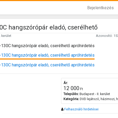
Bejelentkezés
0C hangszórópár eladó, cserélhető
 kerület
Azonosító: 15
Ár:
12 000
Ft
Település:
Budapest - II. kerület
Kategória:
DVD lejátszó, házimozi, hi
Felhasználó hirdetései