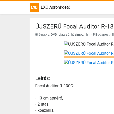
LXO Apróhirdető
ÚJSZERŰ Focal Auditor R-13
6 napja, DVD lejátszó, házimozi, hifi -
Budapest - II.
Leírás:
Focal Auditor R-130C:
- 13 cm átmérő,
- 2 utas,
- koaxiális,