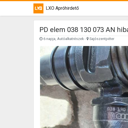
LXO Apróhirdető
PD elem 038 130 073 AN hib
6 napja, Autóalkatrészek -
Sajószentpéter