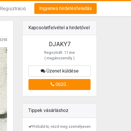
Ingyenes hirdetésfeladás
Regisztráció
Kapcsolatfelvétel a hirdetővel
3293
DJAKY7
Regisztrált: 11 éve
( magánszemély )
Üzenet küldése
0620...
Tippek vásárláshoz
Próbáld ki, nézd meg személyesen