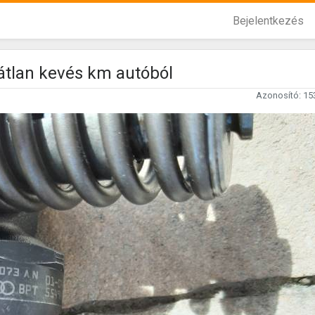
Bejelentkezés
átlan kevés km autóból
Azonosító: 15