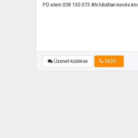
PD elem 038 130 073 AN hibátlan kevés km
Üzenet küldése
0620...